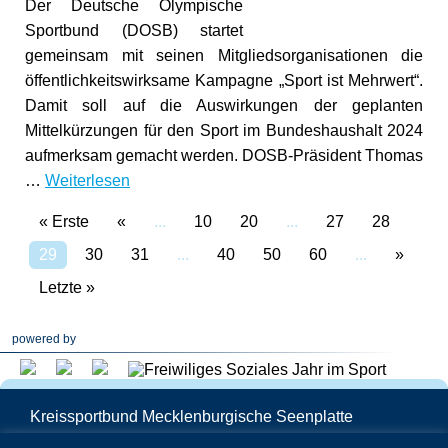
Der Deutsche Olympische
Sportbund (DOSB) startet
gemeinsam mit seinen Mitgliedsorganisationen die
öffentlichkeitswirksame Kampagne „Sport ist Mehrwert“.
Damit soll auf die Auswirkungen der geplanten
Mittelkürzungen für den Sport im Bundeshaushalt 2024
aufmerksam gemacht werden. DOSB-Präsident Thomas
…
Weiterlesen
« Erste
«
...
10
20
...
27
28
29
30
31
...
40
50
60
...
»
Letzte »
powered by
Kreissportbund Mecklenburgische Seenplatte
Schwedenstraße 25 | 17033 Neubrandenburg