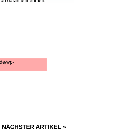
ion daran teilnehmen.
.de/wp-
NÄCHSTER ARTIKEL »