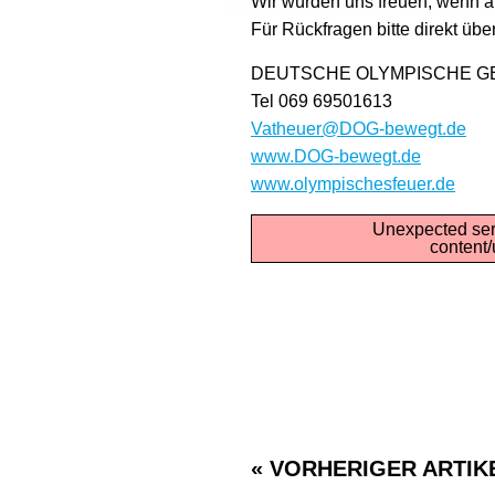
Wir würden uns freuen, wenn a
Für Rückfragen bitte direkt üb
DEUTSCHE OLYMPISCHE GE
Tel 069 69501613
Vatheuer@DOG-bewegt.de
www.DOG-bewegt.de
www.olympischesfeuer.de
Unexpected serv
content
« VORHERIGER ARTIK