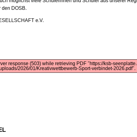
uch möglichst viele Schülerinnen und Schüler aus unserer Reg
er den DOSB.
SELLSCHAFT e.V.
er response (503) while retrieving PDF "https://ksb-seenplatte
/uploads/2026/01/Kreativwettbewerb-Sport-verbindet-2026.pdf".
EL