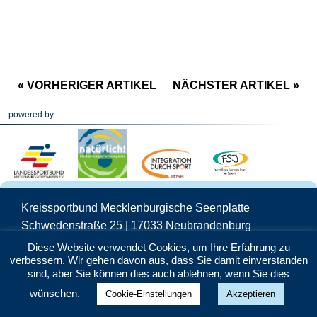
« VORHERIGER ARTIKEL
NÄCHSTER ARTIKEL »
powered by
Kreissportbund Mecklenburgische Seenplatte
Schwedenstraße 25 | 17033 Neubrandenburg
Telefon: 0395 5706160 | Mail:
info@ksb-
Diese Website verwendet Cookies, um Ihre Erfahrung zu
verbessern. Wir gehen davon aus, dass Sie damit einverstanden
seenplatte.de
sind, aber Sie können dies auch ablehnen, wenn Sie dies
Datenschutz
|
Impressum
wünschen.
Cookie-Einstellungen
Akzeptieren