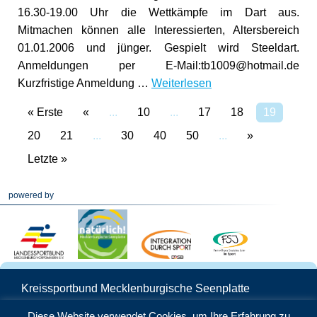
16.30-19.00 Uhr die Wettkämpfe im Dart aus.
Mitmachen können alle Interessierten, Altersbereich
01.01.2006 und jünger. Gespielt wird Steeldart.
Anmeldungen per E-Mail:tb1009@hotmail.de
Kurzfristige Anmeldung …
Weiterlesen
« Erste
«
...
10
...
17
18
19
20
21
...
30
40
50
...
»
Letzte »
powered by
Kreissportbund Mecklenburgische Seenplatte
Schwedenstraße 25 | 17033 Neubrandenburg
Diese Website verwendet Cookies, um Ihre Erfahrung zu