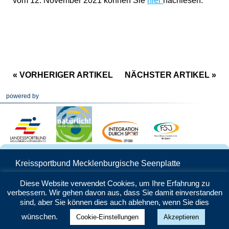
vom 12. November 2021 können Sie
hier
nachlesen.
« VORHERIGER ARTIKEL
NÄCHSTER ARTIKEL »
powered by
Kreissportbund Mecklenburgische Seenplatte
Schwedenstraße 25 | 17033 Neubrandenburg
Diese Website verwendet Cookies, um Ihre Erfahrung zu
Telefon: 0395 5706160 | Mail:
info@ksb-
verbessern. Wir gehen davon aus, dass Sie damit einverstanden
seenplatte.de
sind, aber Sie können dies auch ablehnen, wenn Sie dies
Datenschutz
|
Impressum
wünschen.
Cookie-Einstellungen
Akzeptieren