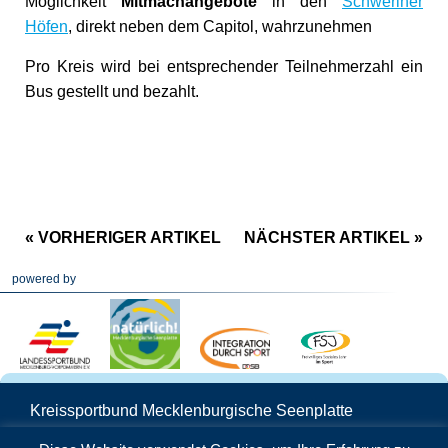
Möglichkeit
Mitmachangebote
in den
Schweriner
Höfen
, direkt neben dem Capitol, wahrzunehmen
Pro Kreis wird bei entsprechender Teilnehmerzahl ein
Bus gestellt und bezahlt.
« VORHERIGER ARTIKEL
NÄCHSTER ARTIKEL »
powered by
Kreissportbund Mecklenburgische Seenplatte
Schwedenstraße 25 | 17033 Neubrandenburg