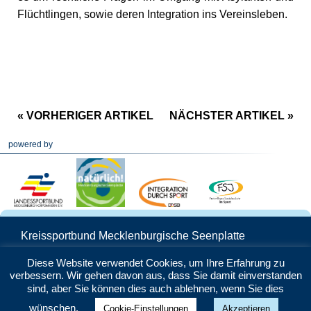
Flüchtlingen, sowie deren Integration ins Vereinsleben.
« VORHERIGER ARTIKEL
NÄCHSTER ARTIKEL »
powered by
Kreissportbund Mecklenburgische Seenplatte
Schwedenstraße 25 | 17033 Neubrandenburg
Diese Website verwendet Cookies, um Ihre Erfahrung zu
Telefon: 0395 5706160 | Mail:
info@ksb-
verbessern. Wir gehen davon aus, dass Sie damit einverstanden
seenplatte.de
sind, aber Sie können dies auch ablehnen, wenn Sie dies
Datenschutz
|
Impressum
wünschen.
Cookie-Einstellungen
Akzeptieren