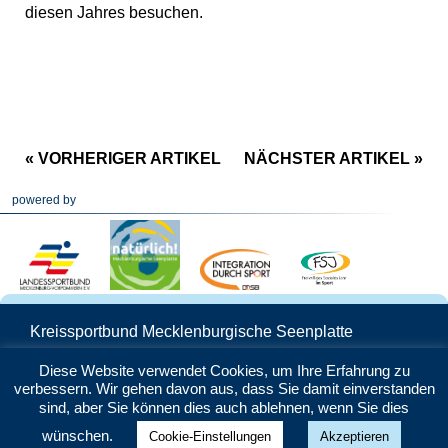
diesen Jahres besuchen.
« VORHERIGER ARTIKEL
NÄCHSTER ARTIKEL »
powered by
Kreissportbund Mecklenburgische Seenplatte
Schwedenstraße 25 | 17033 Neubrandenburg
Diese Website verwendet Cookies, um Ihre Erfahrung zu
Telefon: 0395 5706160 | Mail:
info@ksb-
verbessern. Wir gehen davon aus, dass Sie damit einverstanden
seenplatte.de
sind, aber Sie können dies auch ablehnen, wenn Sie dies
Datenschutz
|
Impressum
wünschen.
Cookie-Einstellungen
Akzeptieren