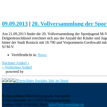
09.09.2013
|
20. Vollversammlung der Spo
Am 21.09.2013 findet die 20. Vollversammlung der Sportjugend M-V 
Delgiertenschlüssel errechnet sich aus der Anzahl der Kinder und Ju
hinter der Stadt Rostock mit 18.790 und Vorpommern-Greifswald mit 
SJ M-V.
Veröffentlicht in:
News
Nächster Artikel »
« Vorheriger Artikel
powered by
Kreissportbund Mecklenburgische Seenplatte
Schwedenstraße 25 | 17033 Neubrandenburg
Telefon: 0395 5706160 | Mail:
info@ksb-seenplatte.de