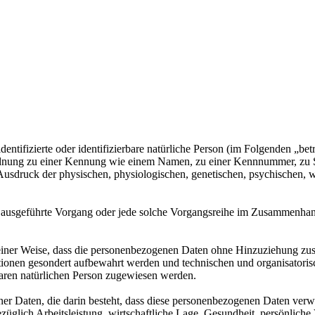
entifizierte oder identifizierbare natürliche Person (im Folgenden „betr
uordnung zu einer Kennung wie einem Namen, zu einer Kennnummer, zu 
druck der physischen, physiologischen, genetischen, psychischen, wirts
ren ausgeführte Vorgang oder jede solche Vorgangsreihe im Zusammenha
ner Weise, dass die personenbezogenen Daten ohne Hinzuziehung zusätz
tionen gesondert aufbewahrt werden und technischen und organisatoris
rbaren natürlichen Person zugewiesen werden.
ener Daten, die darin besteht, dass diese personenbezogenen Daten ver
glich Arbeitsleistung, wirtschaftliche Lage, Gesundheit, persönliche Vo