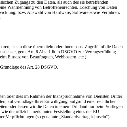
sischen Zugangs zu den Daten, als auch des sie betreffenden
die eine Wahrnehmung von Betroffenenrechten, Löschung von Daten
ntwicklung, bzw. Auswahl von Hardware, Software sowie Verfahren,
.
en, sie an diese übermitteln oder ihnen sonst Zugriff auf die Daten
nstleister, gem. Art. 6 Abs. 1 lit. b DSGVO zur Vertragserfüllung
 beim Einsatz von Beauftragten, Webhostern, etc.).
auf Grundlage des Art. 28 DSGVO.
iten oder dies im Rahmen der Inanspruchnahme von Diensten Dritter
ten, auf Grundlage Ihrer Einwilligung, aufgrund einer rechtlichen
eiten oder lassen wir die Daten in einem Drittland nur beim Vorliegen
wie der offiziell anerkannten Feststellung eines der EU
her Verpflichtungen (so genannte „Standardvertragsklauseln“).