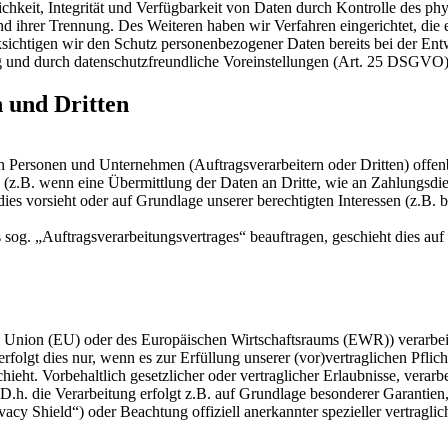
keit, Integrität und Verfügbarkeit von Daten durch Kontrolle des phy
 und ihrer Trennung. Des Weiteren haben wir Verfahren eingerichtet, 
ksichtigen wir den Schutz personenbezogener Daten bereits bei der E
g und durch datenschutzfreundliche Voreinstellungen (Art. 25 DSGVO)
 und Dritten
ersonen und Unternehmen (Auftragsverarbeitern oder Dritten) offenbar
s (z.B. wenn eine Übermittlung der Daten an Dritte, wie an Zahlungsdie
g dies vorsieht oder auf Grundlage unserer berechtigten Interessen (z.B.
s sog. „Auftragsverarbeitungsvertrages“ beauftragen, geschieht dies 
en Union (EU) oder des Europäischen Wirtschaftsraums (EWR)) verarbe
folgt dies nur, wenn es zur Erfüllung unserer (vor)vertraglichen Pflich
hieht. Vorbehaltlich gesetzlicher oder vertraglicher Erlaubnisse, verarb
h. die Verarbeitung erfolgt z.B. auf Grundlage besonderer Garantien, 
cy Shield“) oder Beachtung offiziell anerkannter spezieller vertraglic