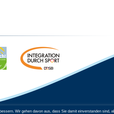
bessern. Wir gehen davon aus, dass Sie damit einverstanden sind, a
www.k