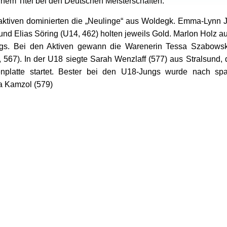
inem Titel bei den Deutschen Meisterschaften.
aktiven dominierten die „Neulinge“ aus Woldegk. Emma-Lynn J
und Elias Söring (U14, 462) holten jeweils Gold. Marlon Holz
ngs. Bei den Aktiven gewann die Warenerin Tessa Szabowsk
 567). In der U18 siegte Sarah Wenzlaff (577) aus Stralsund,
enplatte startet. Bester bei den U18-Jungs wurde nach 
a Kamzol (579)