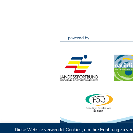
Diese Website verwendet Cookies, um Ihre Erfahrung zu ver